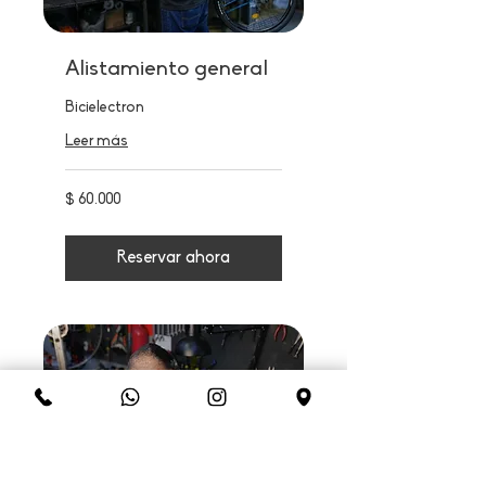
Alistamiento general
Bicielectron
Leer más
60.000
$ 60.000
pesos
colombianos
Reservar ahora