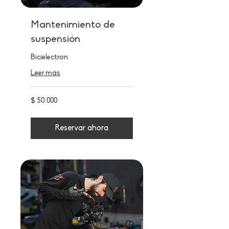
Mantenimiento de
suspensión
Bicielectron
Leer más
50.000
$ 50.000
pesos
colombianos
Reservar ahora