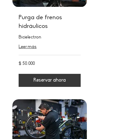
Purga de frenos
hidráulicos
Bicielectron
Leer más
50.000
$ 50.000
pesos
colombianos
Reservar ahora