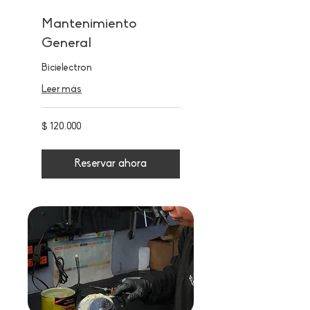
Mantenimiento
General
Bicielectron
Leer más
120.000
$ 120.000
pesos
colombianos
Reservar ahora