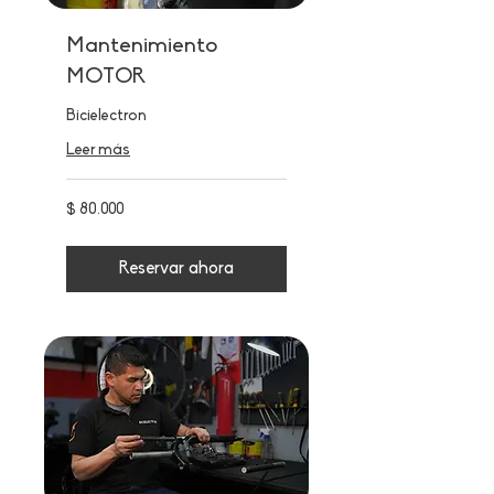
Mantenimiento
MOTOR
Bicielectron
Leer más
80.000
$ 80.000
pesos
colombianos
Reservar ahora