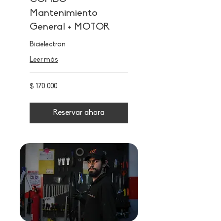
Mantenimiento
General + MOTOR
Bicielectron
Leer más
170.000
$ 170.000
pesos
colombianos
Reservar ahora