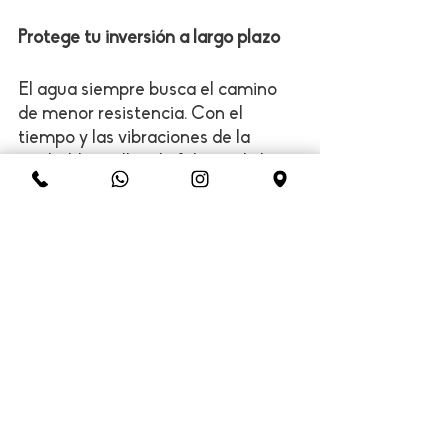
Protege tu inversión a largo plazo
El agua siempre busca el camino 
de menor resistencia. Con el 
tiempo y las vibraciones de la 
ciudad, los sellos de fábrica de los 
motores y controladores pueden 
ceder.
Si ruedas frecuentemente bajo la 
lluvia, un mantenimiento 
preventivo no es opcional, es 
obligatorio.
👉 
¿Tu e-bike está lista para la 
temporada de lluvias? 
Agenda en el 
taller de Bicielectron un servicio de 